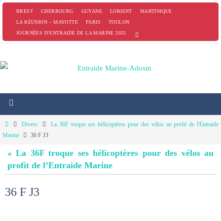
Passer
BREST
CHERBOURG
GUYANE
LORIENT
MARTINIQUE
vers
LA RÉUNION – MAYOTTE
PARIS
TOULON
JOURNÉES D’ENTRAIDE DE LA MARINE 2025
le
contenu
Home
Divers
La 36F troque ses hélicoptères pour des vélos au profit de l'Entraide
Marine
36 F J3
« La 36F troque ses hélicoptères pour des vélos au
profit de l’Entraide Marine
36 F J3