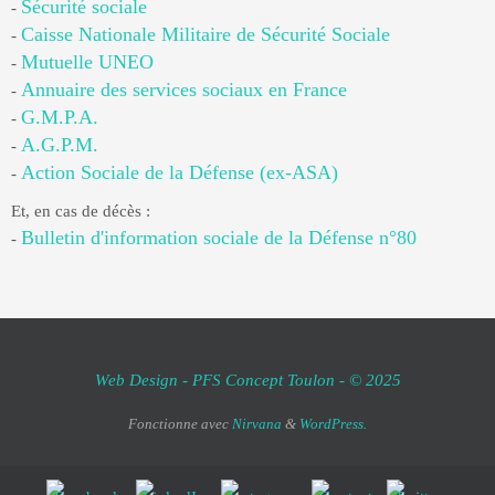
Sécurité sociale
-
Caisse Nationale Militaire de Sécurité Sociale
-
Mutuelle UNEO
-
Annuaire des services sociaux en France
-
G.M.P.A.
-
A.G.P.M.
-
Action Sociale de la Défense (ex-ASA)
-
Et, en cas de décès :
Bulletin d'information sociale de la Défense n°80
-
Web Design - PFS Concept Toulon - © 2025
Fonctionne avec
Nirvana
&
WordPress.