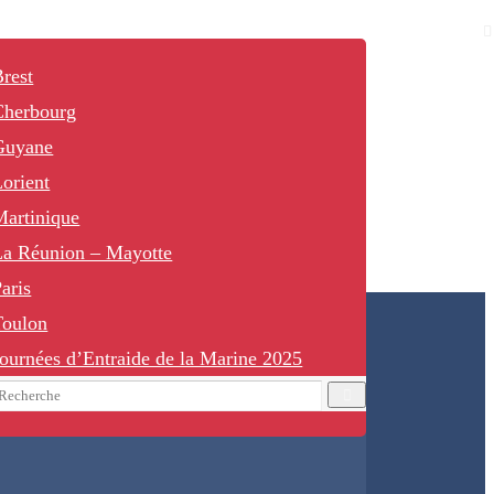
rest
Cherbourg
Guyane
orient
Martinique
La Réunion – Mayotte
aris
Toulon
ournées d’Entraide de la Marine 2025
earch
Recherche
or: