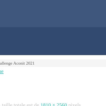
allenge Aconit 2021
ne
 taille totale est de
1810 × 2560
pixels