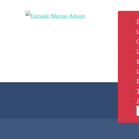
B
L
P
J
S
f