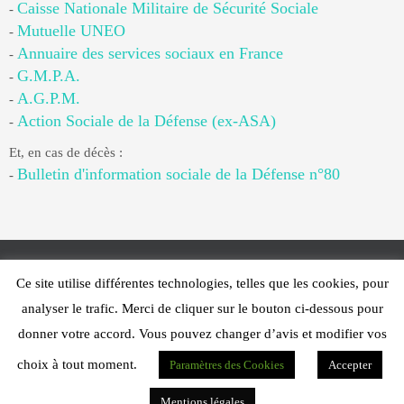
Caisse Nationale Militaire de Sécurité Sociale
-
Mutuelle UNEO
-
Annuaire des services sociaux en France
-
G.M.P.A.
-
A.G.P.M.
-
Action Sociale de la Défense (ex-ASA)
-
Et, en cas de décès :
Bulletin d'information sociale de la Défense n°80
-
Ce site utilise différentes technologies, telles que les cookies, pour
Web Design - PFS Concept Toulon - © 2025
analyser le trafic. Merci de cliquer sur le bouton ci-dessous pour
Fonctionne avec
Nirvana
&
WordPress.
donner votre accord. Vous pouvez changer d’avis et modifier vos
choix à tout moment.
Paramètres des Cookies
Accepter
Mentions légales