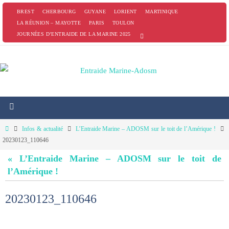
Passer
BREST
CHERBOURG
GUYANE
LORIENT
MARTINIQUE
vers
LA RÉUNION – MAYOTTE
PARIS
TOULON
JOURNÉES D’ENTRAIDE DE LA MARINE 2025
le
contenu
Home
Infos & actualité
L’Entraide Marine – ADOSM sur le toit de l’Amérique !
20230123_110646
« L’Entraide Marine – ADOSM sur le toit de
l’Amérique !
20230123_110646