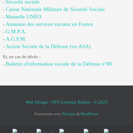
Sécurité sociale
-
Caisse Nationale Militaire de Sécurité Sociale
-
Mutuelle UNEO
-
Annuaire des services sociaux en France
-
G.M.P.A.
-
A.G.P.M.
-
Action Sociale de la Défense (ex-ASA)
-
Et, en cas de décès :
Bulletin d'information sociale de la Défense n°80
-
Web Design - PFS Concept Toulon - © 2025
Fonctionne avec
Nirvana
&
WordPress.