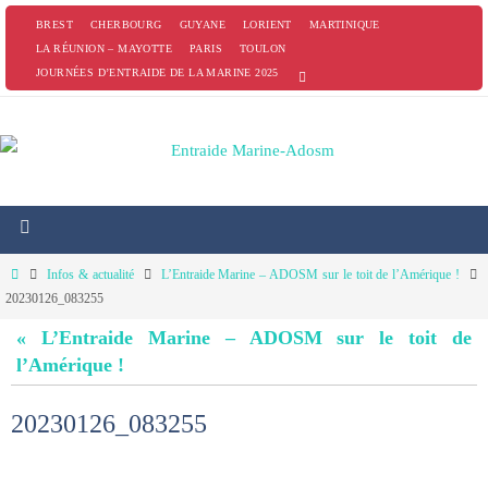
Passer
BREST
CHERBOURG
GUYANE
LORIENT
MARTINIQUE
vers
LA RÉUNION – MAYOTTE
PARIS
TOULON
JOURNÉES D’ENTRAIDE DE LA MARINE 2025
le
contenu
Home
Infos & actualité
L’Entraide Marine – ADOSM sur le toit de l’Amérique !
20230126_083255
« L’Entraide Marine – ADOSM sur le toit de
l’Amérique !
20230126_083255