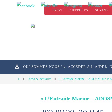
Passer
BREST
CHERBOURG
GUYANE
vers
le
contenu
Passer
QUI SOMMES-NOUS ?
ACCÉDER À L’AIDE
vers
le
Home
Infos & actualité
L’Entraide Marine – ADOSM sur le to
contenu
« L’Entraide Marine – ADOSM 