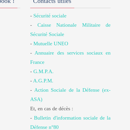
book !
Contacts utiles
-
Sécurité sociale
-
Caisse Nationale Militaire de
Sécurité Sociale
-
Mutuelle UNEO
-
Annuaire des services sociaux en
France
-
G.M.P.A.
-
A.G.P.M.
-
Action Sociale de la Défense (ex-
ASA)
Et, en cas de décès :
-
Bulletin d'information sociale de la
Défense n°80