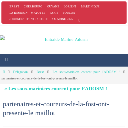
Passer
BREST
CHERBOURG
GUYANE
LORIENT
MARTINIQUE
vers
LA RÉUNION – MAYOTTE
PARIS
TOULON
JOURNÉES D’ENTRAIDE DE LA MARINE 2025
le
contenu
Home
Délégation
Brest
Les sous-mariniers courent pour l’ADOSM !
partenaires-et-coureurs-de-la-fost-ont-presente-le maillot
« Les sous-mariniers courent pour l’ADOSM !
partenaires-et-coureurs-de-la-fost-ont-
presente-le maillot