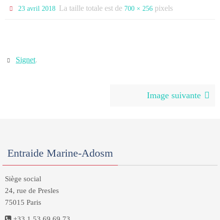
La taille totale est de
pixels
23 avril 2018
700 × 256
Signet
.
Image suivante
Entraide Marine-Adosm
Siège social
24, rue de Presles
75015 Paris
+33 1 53 69 69 73