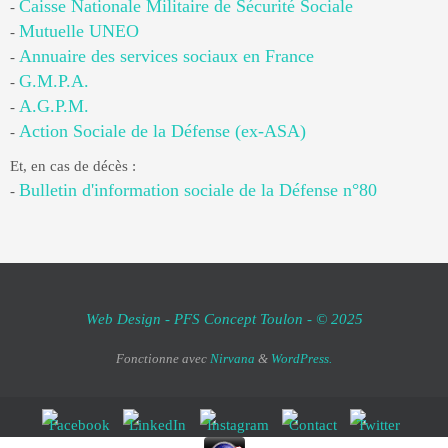
Caisse Nationale Militaire de Sécurité Sociale
-
Mutuelle UNEO
-
Annuaire des services sociaux en France
-
G.M.P.A.
-
A.G.P.M.
-
Action Sociale de la Défense (ex-ASA)
-
Et, en cas de décès :
Bulletin d'information sociale de la Défense n°80
-
Web Design - PFS Concept Toulon - © 2025
Fonctionne avec
Nirvana
&
WordPress.