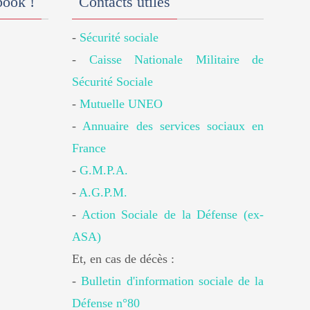
book !
Contacts utiles
-
Sécurité sociale
-
Caisse Nationale Militaire de
Sécurité Sociale
-
Mutuelle UNEO
-
Annuaire des services sociaux en
France
-
G.M.P.A.
-
A.G.P.M.
-
Action Sociale de la Défense (ex-
ASA)
Et, en cas de décès :
-
Bulletin d'information sociale de la
Défense n°80