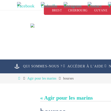
Passer
BREST
CHERBOURG
GUYANE
vers
le
contenu
Passer
QUI SOMMES-NOUS ?
ACCÉDER À L’AIDE
vers
le
Home
Agir pour les marins
bourses
contenu
« Agir pour les marins