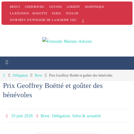
Passer
BREST
CHERBOURG
GUYANE
LORIENT
MARTINIQUE
vers
LA RÉUNION – MAYOTTE
PARIS
TOULON
JOURNÉES D’ENTRAIDE DE LA MARINE 2025
le
contenu
Home
Délégation
Brest
Prix Geoffrey Boëtté et goûter des bénévoles
Prix Geoffrey Boëtté et goûter des
bénévoles
,
,
19 juin 2018
Brest
Délégation
Infos & actualité