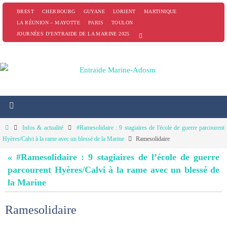
Passer
BREST
CHERBOURG
GUYANE
LORIENT
MARTINIQUE
vers
LA RÉUNION – MAYOTTE
PARIS
TOULON
JOURNÉES D’ENTRAIDE DE LA MARINE 2025
le
contenu
Home
Infos & actualité
#Ramesolidaire : 9 stagiaires de l'école de guerre parcourent
Hyères/Calvi à la rame avec un blessé de la Marine
Ramesolidaire
« #Ramesolidaire : 9 stagiaires de l’école de guerre
parcourent Hyères/Calvi à la rame avec un blessé de
la Marine
Ramesolidaire