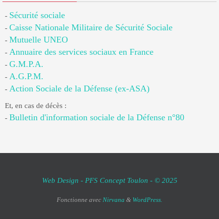
Sécurité sociale
-
Caisse Nationale Militaire de Sécurité Sociale
-
Mutuelle UNEO
-
Annuaire des services sociaux en France
-
G.M.P.A.
-
A.G.P.M.
-
Action Sociale de la Défense (ex-ASA)
-
Et, en cas de décès :
Bulletin d'information sociale de la Défense n°80
-
Web Design - PFS Concept Toulon - © 2025
Fonctionne avec
Nirvana
&
WordPress.