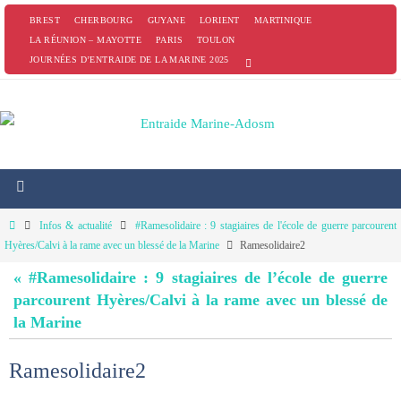
Passer
BREST
CHERBOURG
GUYANE
LORIENT
MARTINIQUE
vers
LA RÉUNION – MAYOTTE
PARIS
TOULON
JOURNÉES D’ENTRAIDE DE LA MARINE 2025
le
contenu
Home
Infos & actualité
#Ramesolidaire : 9 stagiaires de l'école de guerre parcourent
Hyères/Calvi à la rame avec un blessé de la Marine
Ramesolidaire2
« #Ramesolidaire : 9 stagiaires de l’école de guerre
parcourent Hyères/Calvi à la rame avec un blessé de
la Marine
Ramesolidaire2