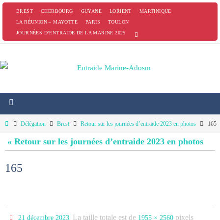
Passer
BREST
CHERBOURG
GUYANE
LORIENT
MARTINIQUE
vers
LA RÉUNION – MAYOTTE
PARIS
TOULON
JOURNÉES D’ENTRAIDE DE LA MARINE 2025
le
contenu
Home
Délégation
Brest
Retour sur les journées d’entraide 2023 en photos
165
« Retour sur les journées d’entraide 2023 en photos
165
La taille totale est de
pixels
21 décembre 2023
1955 × 2560