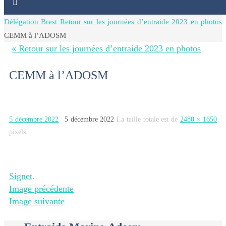
Home
Délégation
Brest
Retour sur les journées d’entraide 2023 en photos
CEMM à l’ADOSM
« Retour sur les journées d’entraide 2023 en photos
CEMM à l’ADOSM
5 décembre 2022
5 décembre 2022
La taille totale est de
2480 × 1650
pixels
Signet
.
Image précédente
Image suivante