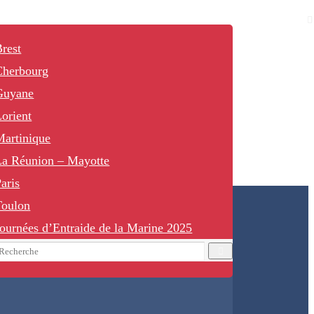
rest
Cherbourg
Guyane
orient
Martinique
La Réunion – Mayotte
aris
Toulon
ournées d’Entraide de la Marine 2025
earch
Recherche
or: