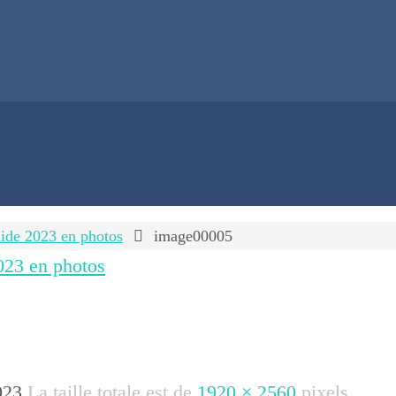
aide 2023 en photos
image00005
2023 en photos
023
La taille totale est de
1920 × 2560
pixels