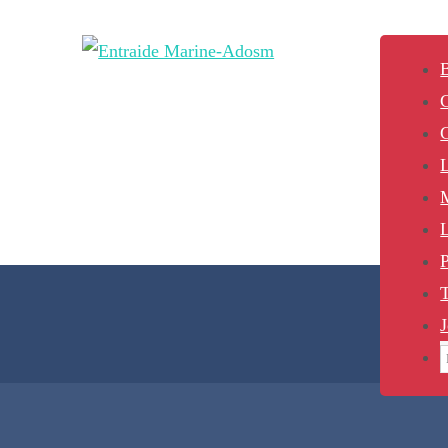
B
L
P
J
S
f