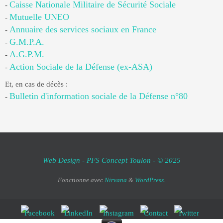
Caisse Nationale Militaire de Sécurité Sociale
-
Mutuelle UNEO
-
Annuaire des services sociaux en France
-
G.M.P.A.
-
A.G.P.M.
-
Action Sociale de la Défense (ex-ASA)
-
Et, en cas de décès :
Bulletin d'information sociale de la Défense n°80
-
Web Design - PFS Concept Toulon - © 2025
Fonctionne avec
Nirvana
&
WordPress.