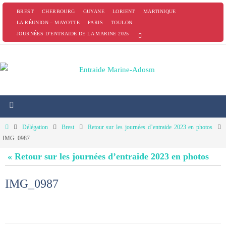
Passer
BREST
CHERBOURG
GUYANE
LORIENT
MARTINIQUE
vers
LA RÉUNION – MAYOTTE
PARIS
TOULON
JOURNÉES D’ENTRAIDE DE LA MARINE 2025
le
contenu
Home
Délégation
Brest
Retour sur les journées d’entraide 2023 en photos
IMG_0987
« Retour sur les journées d’entraide 2023 en photos
IMG_0987