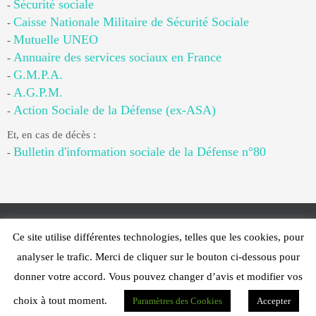
Sécurité sociale
-
Caisse Nationale Militaire de Sécurité Sociale
-
Mutuelle UNEO
-
Annuaire des services sociaux en France
-
G.M.P.A.
-
A.G.P.M.
-
Action Sociale de la Défense (ex-ASA)
-
Et, en cas de décès :
Bulletin d'information sociale de la Défense n°80
-
Ce site utilise différentes technologies, telles que les cookies, pour
Web Design - PFS Concept Toulon - © 2025
analyser le trafic. Merci de cliquer sur le bouton ci-dessous pour
Fonctionne avec
Nirvana
&
WordPress.
donner votre accord. Vous pouvez changer d’avis et modifier vos
choix à tout moment.
Paramètres des Cookies
Accepter