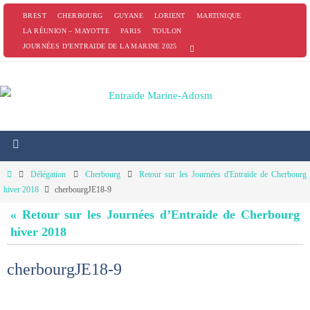
Passer
BREST
CHERBOURG
GUYANE
LORIENT
MARTINIQUE
vers
LA RÉUNION – MAYOTTE
PARIS
TOULON
JOURNÉES D’ENTRAIDE DE LA MARINE 2025
le
contenu
Home
Délégation
Cherbourg
Retour sur les Journées d'Entraide de Cherbourg
hiver 2018
cherbourgJE18-9
« Retour sur les Journées d’Entraide de Cherbourg
hiver 2018
cherbourgJE18-9