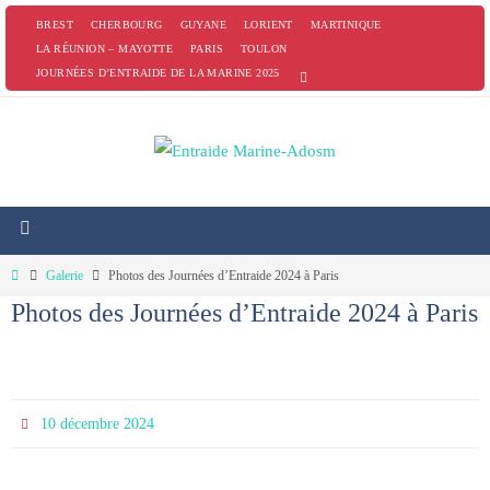
Passer
BREST
CHERBOURG
GUYANE
LORIENT
MARTINIQUE
vers
LA RÉUNION – MAYOTTE
PARIS
TOULON
JOURNÉES D’ENTRAIDE DE LA MARINE 2025
le
contenu
Home
Galerie
Photos des Journées d’Entraide 2024 à Paris
Photos des Journées d’Entraide 2024 à Paris
10 décembre 2024