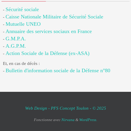
Sécurité sociale
-
Caisse Nationale Militaire de Sécurité Sociale
-
Mutuelle UNEO
-
Annuaire des services sociaux en France
-
G.M.P.A.
-
A.G.P.M.
-
Action Sociale de la Défense (ex-ASA)
-
Et, en cas de décès :
Bulletin d'information sociale de la Défense n°80
-
Web Design - PFS Concept Toulon - © 2025
Fonctionne avec
Nirvana
&
WordPress.