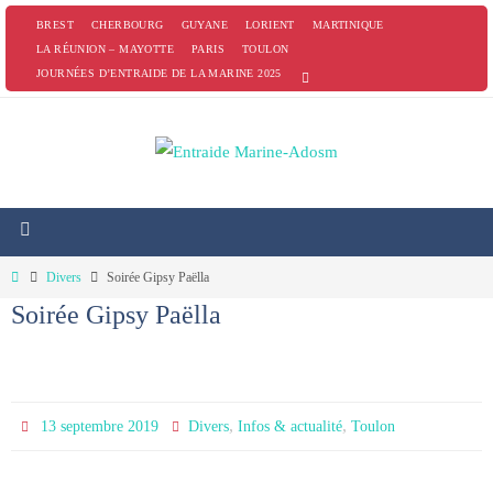
Passer
BREST
CHERBOURG
GUYANE
LORIENT
MARTINIQUE
vers
LA RÉUNION – MAYOTTE
PARIS
TOULON
JOURNÉES D’ENTRAIDE DE LA MARINE 2025
le
contenu
Home
Divers
Soirée Gipsy Paëlla
Soirée Gipsy Paëlla
,
,
13 septembre 2019
Divers
Infos & actualité
Toulon