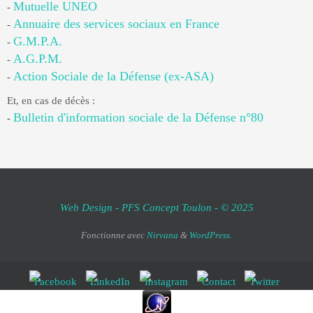
Mutuelle UNEO
-
Annuaire des services sociaux en France
-
G.M.P.A.
-
A.G.P.M.
-
Action Sociale de la Défense (ex-ASA)
-
Et, en cas de décès :
Bulletin d'information sociale de la Défense n°80
-
Web Design - PFS Concept Toulon - © 2025
Fonctionne avec
Nirvana
&
WordPress.