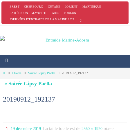
Passer
BREST
CHERBOURG
GUYANE
LORIENT
MARTINIQUE
vers
LA RÉUNION – MAYOTTE
PARIS
TOULON
JOURNÉES D’ENTRAIDE DE LA MARINE 2025
le
contenu
Home
Divers
Soirée Gipsy Paëlla
20190912_192137
« Soirée Gipsy Paëlla
20190912_192137
La taille totale est de
pixels
19 décembre 2019
2560 × 1920