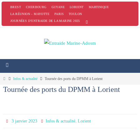
Passer
BREST
CHERBOURG
GUYANE
LORIENT
MARTINIQUE
vers
LA RÉUNION – MAYOTTE
PARIS
TOULON
JOURNÉES D’ENTRAIDE DE LA MARINE 2025
le
contenu
Home
Infos & actualité
Tournée des ports du DPMM à Lorient
Tournée des ports du DPMM à Lorient
,
3 janvier 2023
Infos & actualité
Lorient