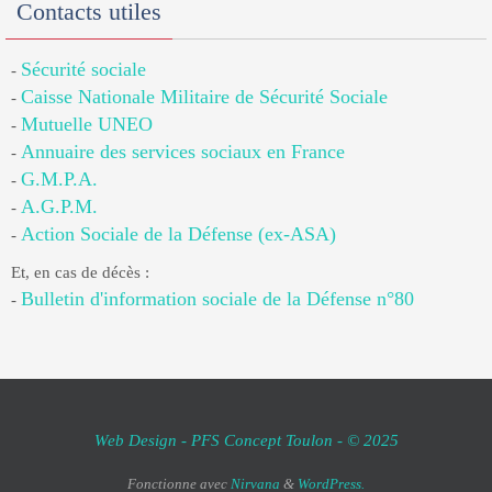
Contacts utiles
Sécurité sociale
-
Caisse Nationale Militaire de Sécurité Sociale
-
Mutuelle UNEO
-
Annuaire des services sociaux en France
-
G.M.P.A.
-
A.G.P.M.
-
Action Sociale de la Défense (ex-ASA)
-
Et, en cas de décès :
Bulletin d'information sociale de la Défense n°80
-
Web Design - PFS Concept Toulon - © 2025
Fonctionne avec
Nirvana
&
WordPress.