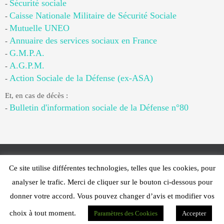
Sécurité sociale
-
Caisse Nationale Militaire de Sécurité Sociale
-
Mutuelle UNEO
-
Annuaire des services sociaux en France
-
G.M.P.A.
-
A.G.P.M.
-
Action Sociale de la Défense (ex-ASA)
-
Et, en cas de décès :
Bulletin d'information sociale de la Défense n°80
-
Ce site utilise différentes technologies, telles que les cookies, pour
Web Design - PFS Concept Toulon - © 2025
analyser le trafic. Merci de cliquer sur le bouton ci-dessous pour
Fonctionne avec
Nirvana
&
WordPress.
donner votre accord. Vous pouvez changer d’avis et modifier vos
choix à tout moment.
Paramètres des Cookies
Accepter