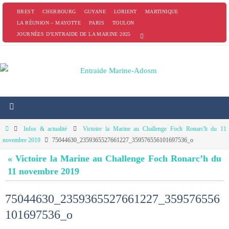
Passer
BREST
CHERBOURG
GUYANE
LORIENT
MARTINIQUE
vers
LA RÉUNION – MAYOTTE
PARIS
TOULON
JOURNÉES D’ENTRAIDE DE LA MARINE 2025
le
contenu
Home
Infos & actualité
Victoire la Marine au Challenge Foch Ronarc'h du 11
novembre 2019
75044630_2359365527661227_359576556101697536_o
« Victoire la Marine au Challenge Foch Ronarc’h du
11 novembre 2019
75044630_2359365527661227_359576556
101697536_o