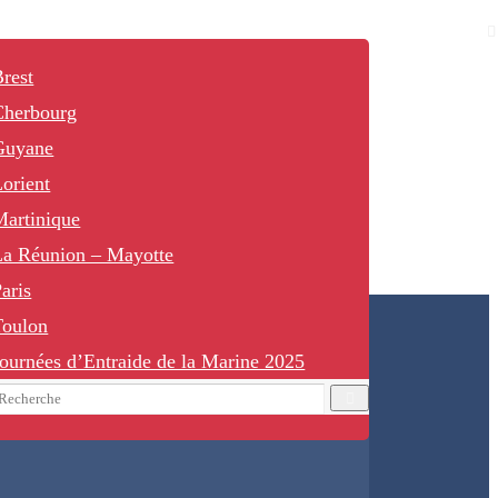
rest
Cherbourg
Guyane
orient
Martinique
La Réunion – Mayotte
aris
Toulon
ournées d’Entraide de la Marine 2025
earch
Recherche
or: