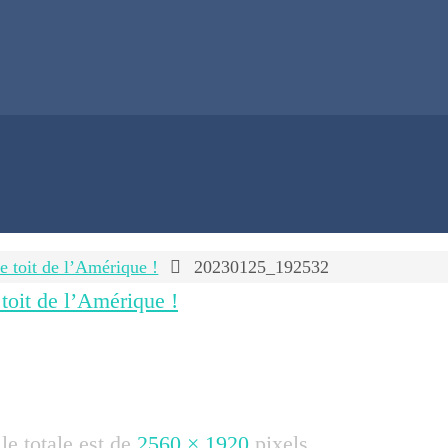
 toit de l’Amérique !
20230125_192532
oit de l’Amérique !
lle totale est de
2560 × 1920
pixels