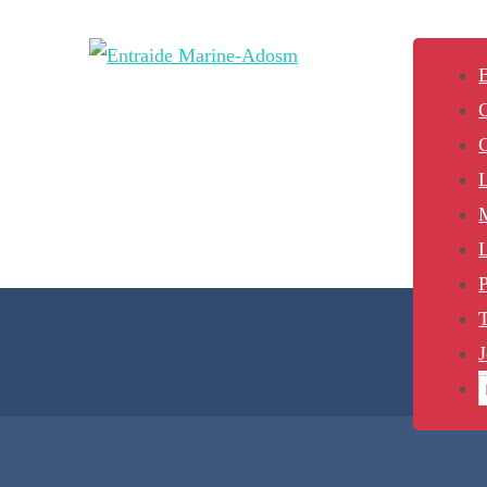
B
L
P
J
S
f