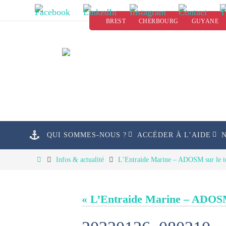
Passer
BREST
CHERBOURG
GUYANE
vers
le
contenu
Passer
QUI SOMMES-NOUS ?
ACCÉDER À L’AIDE
vers
le
Home
Infos & actualité
L’Entraide Marine – ADOSM sur le to
contenu
« L’Entraide Marine – ADOSM 