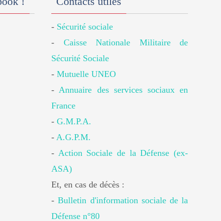
book !
Contacts utiles
-
Sécurité sociale
-
Caisse Nationale Militaire de
Sécurité Sociale
-
Mutuelle UNEO
-
Annuaire des services sociaux en
France
-
G.M.P.A.
-
A.G.P.M.
-
Action Sociale de la Défense (ex-
ASA)
Et, en cas de décès :
-
Bulletin d'information sociale de la
Défense n°80